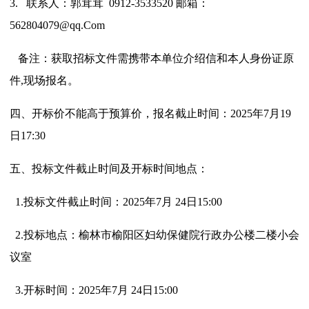
3.
联系人：郭茸茸
0912-3533520
邮箱：
562804079@qq.Com
备注：获取招标文件需携带本单位介绍信和本人身份证原
件
,
现场报名。
四、
开标价不能高于预算价，报名截止时间：
2025
年
7
月
19
日
17:30
五、
投标文件截止时间及开标时间地点：
1.
投标文件截止时间：
2025
年
7
月
24
日
15:00
2.
投标地点：榆林市榆阳区妇幼保健院行政办公楼二楼小会
议室
3.
开标时间：
2025
年
7
月
24
日
15:00