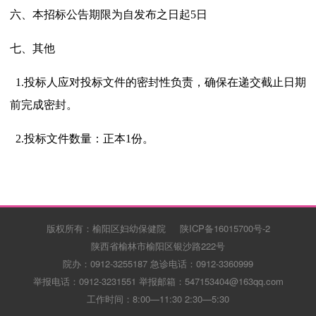
六、本招标公告期限为自发布之日起
5
日
七、其他
1.
投标人应对投标文件的密封性负责，确保在递交截止日期
前完成密封。
2.
投标文件数量：正本
1
份。
版权所有：榆阳区妇幼保健院
陕ICP备16015700号-2
陕西省榆林市榆阳区银沙路222号
院办：0912-3255187 急诊电话：0912-3360999
举报电话：0912-3231551 举报邮箱：547153404@163qq.com
工作时间：8:00—11:30 2:30—5:30